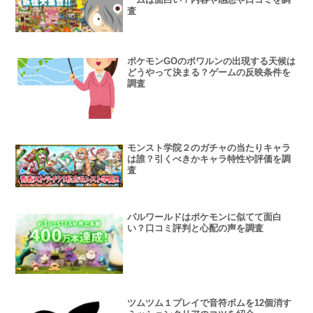
査
ポケモンGOのポワルンの出現する天候は
どうやって決まる？ゲームの反映条件を
調査
モンスト学院２のガチャの当たりキャラ
は誰？引くべきかキャラ特性や評価を調
査
パルワールドはポケモンに似てて面白
い？口コミ評判と心配の声を調査
ツムツム１プレイで音符ボムを12個消す