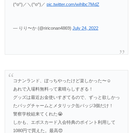
(^o^)／＼(^o^)／
pic.twitter.com/wihlbc7MdZ
— りり〜か (@ririconan4869)
July 24, 2022
コナンランド、ぼっちやったけど楽しかった〜☺️
あれで入場料無料って素晴らしすぎる！
グッズは最近お金使いすぎてるので、ずっと欲しかっ
たバッグチャームとメタリック缶バッジ3個だけ！
警察学校組来てくれた😭
しかも、エポスカード入会特典のポイント利用して
1080円で買えた。最高😍