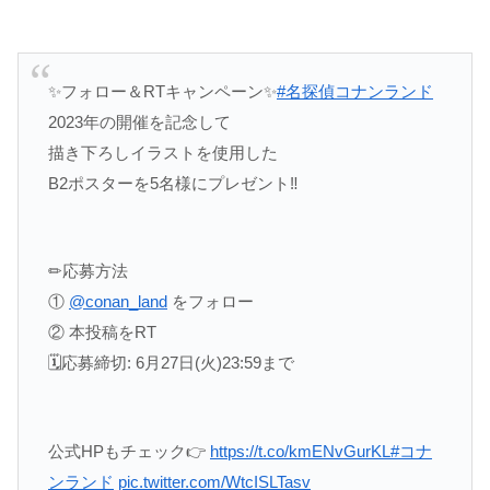
✨フォロー＆RTキャンペーン✨
#名探偵コナンランド
2023年の開催を記念して
描き下ろしイラストを使⽤した
B2ポスターを5名様にプレゼント‼
✏応募方法
①
@conan_land
をフォロー
② 本投稿をRT
🗓応募締切: 6月27日(火)23:59まで
公式HPもチェック👉
https://t.co/kmENvGurKL
#コナ
ンランド
pic.twitter.com/WtcISLTasv