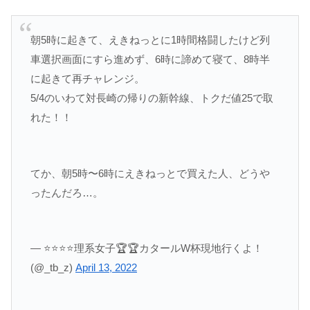
朝5時に起きて、えきねっとに1時間格闘したけど列
車選択画面にすら進めず、6時に諦めて寝て、8時半
に起きて再チャレンジ。
5/4のいわて対長崎の帰りの新幹線、トクだ値25で取
れた！！
てか、朝5時〜6時にえきねっとで買えた人、どうや
ったんだろ…。
— ⭐⭐⭐⭐理系女子🏆🏆カタールW杯現地行くよ！
(@_tb_z)
April 13, 2022