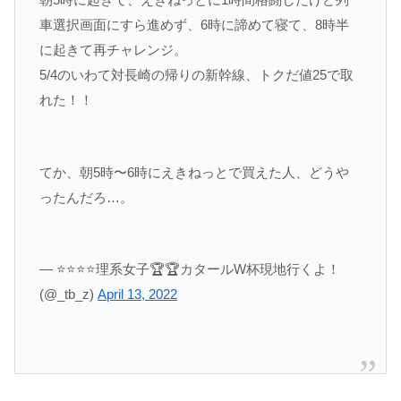
車選択画面にすら進めず、6時に諦めて寝て、8時半
に起きて再チャレンジ。
5/4のいわて対長崎の帰りの新幹線、トクだ値25で取
れた！！
てか、朝5時〜6時にえきねっとで買えた人、どうや
ったんだろ…。
— ⭐⭐⭐⭐理系女子🏆🏆カタールW杯現地行くよ！
(@_tb_z)
April 13, 2022