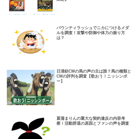
バウンティラッシュでニカにつけるメダ
ルを調査！攻撃や防御や体力の振り方
は？
日清紡CMの馬の声の主は誰？馬の種類と
CMの評判を調査【歌おう！ニッシンボ
ー】
菖蒲まりんの重大な契約違反の内容考
察！活動辞退の原因とファンの声を調査