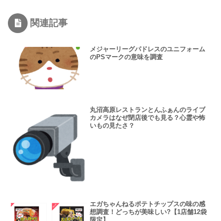
関連記事
メジャーリーグパドレスのユニフォーム
のPSマークの意味を調査
丸沼高原レストランとんふぁんのライブ
カメラはなぜ閉店後でも見る？心霊や怖
いもの見たさ？
エガちゃんねるポテトチップスの味の感
想調査！どっちが美味しい?【1店舗12袋
限定】