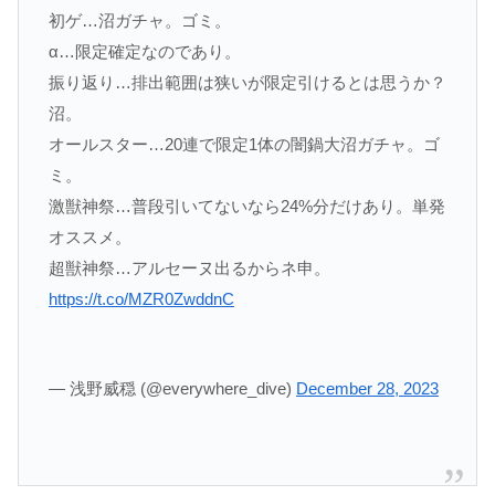
初ゲ…沼ガチャ。ゴミ。
α…限定確定なのであり。
振り返り…排出範囲は狭いが限定引けるとは思うか？
沼。
オールスター…20連で限定1体の闇鍋大沼ガチャ。ゴ
ミ。
激獣神祭…普段引いてないなら24%分だけあり。単発
オススメ。
超獣神祭…アルセーヌ出るからネ申。
https://t.co/MZR0ZwddnC
— 浅野威穏 (@everywhere_dive)
December 28, 2023