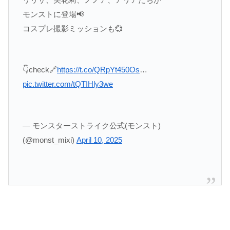
モンストに登場📢
コスプレ撮影ミッションも💞
👇check🔗
https://t.co/QRpYt450Os
…
pic.twitter.com/tQTIHly3we
— モンスターストライク公式(モンスト)
(@monst_mixi)
April 10, 2025