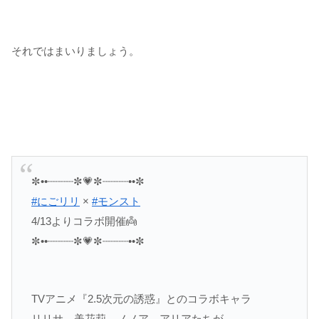
それではまいりましょう。
✼••┈┈┈┈✼💗✼┈┈┈┈••✼
#にごリリ
×
#モンスト
4/13よりコラボ開催👼
✼••┈┈┈┈✼💗✼┈┈┈┈••✼
TVアニメ『2.5次元の誘惑』とのコラボキャラ
リリサ、美花莉、ノノア、アリアたちが