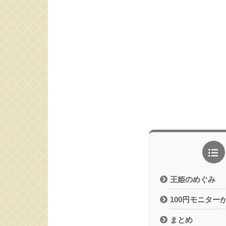
王姫のめぐみ
100円モニター
まとめ