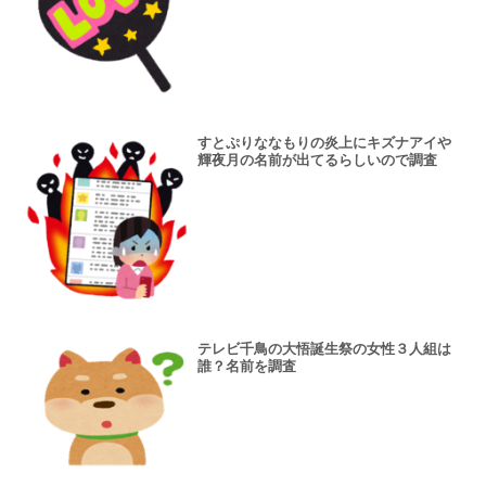
すとぷりななもりの炎上にキズナアイや
輝夜月の名前が出てるらしいので調査
テレビ千鳥の大悟誕生祭の女性３人組は
誰？名前を調査