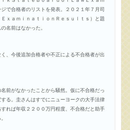
ｏｒｋＳｔａｔｅＢｏａｒｄｏｆＬａｗＥｘａｍ
ージで合格者のリストを発表。２０２１年７月司
ｒＥｘａｍｉｎａｔｉｏｎＲｅｓｕｌｔｓ）と題
んの名前はなかった。
なく、今後追加合格者や不正による不合格者が出
の名前がなかったことから騒然。仮に不合格だっ
変する。圭さんはすでにニューヨークの大手法律
格すれば年収２２００万円程度、不合格だと助手
る。