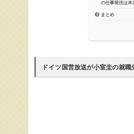
の仕事発注は本
まとめ
ドイツ国営放送が小室圭の就職