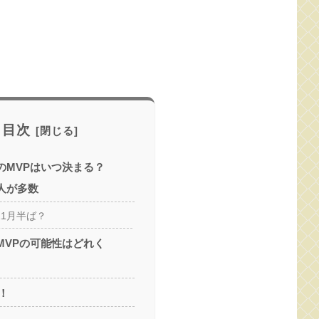
目次
のMVPはいつ決まる？
人が多数
11月半ば？
MVPの可能性はどれく
！