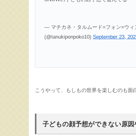
— マチカネ・タルムード=フォン=ウ
(@tanukiponpoko10)
September 23, 202
こうやって、もしもの世界を楽しむのも面
子どもの顔予想ができない原因