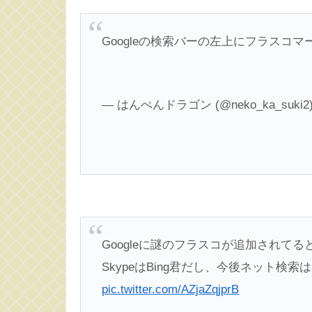
Googleの検索バーの左上にフラスコ
— はんぺんドラゴン (@neko_ka_suki2
Googleに謎のフラスコが追加されて
SkypeはBing君だし、今後ネット検
pic.twitter.com/AZjaZqjprB