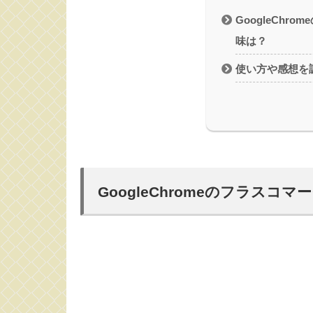
GoogleChr
味は？
使い方や感想を
GoogleChromeのフラスコ