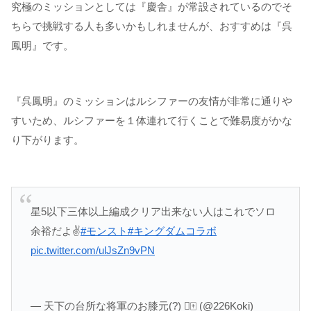
究極のミッションとしては『慶舎』が常設されているのでそ
ちらで挑戦する人も多いかもしれませんが、おすすめは『呉
鳳明』です。
『呉鳳明』のミッションはルシファーの友情が非常に通りや
すいため、ルシファーを１体連れて行くことで難易度がかな
り下がります。
星5以下三体以上編成クリア出来ない人はこれでソロ
余裕だよ✌️
#モンスト
#キングダムコラボ
pic.twitter.com/ulJsZn9vPN
— 天下の台所な将軍のお膝元(?) 🀄 (@226Koki)