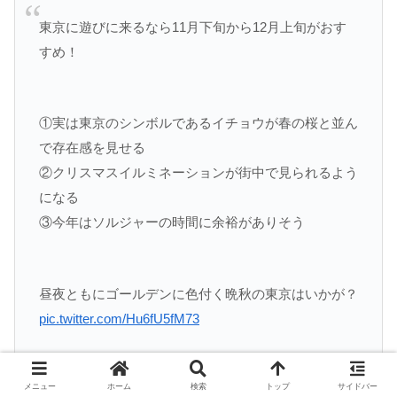
東京に遊びに来るなら11月下旬から12月上旬がおす
すめ！
①実は東京のシンボルであるイチョウが春の桜と並ん
で存在感を見せる
②クリスマスイルミネーションが街中で見られるよう
になる
③今年はソルジャーの時間に余裕がありそう
昼夜ともにゴールデンに色付く晩秋の東京はいかが？
pic.twitter.com/Hu6fU5fM73
メニュー
ホーム
検索
トップ
サイドバー
— クンニマンソルジャー (@Cunni_Soldier)
October