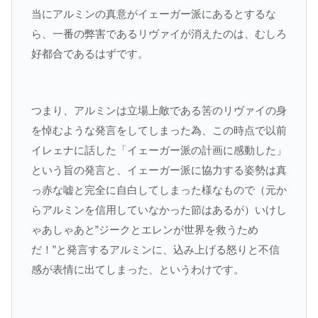
当にアルミンの真意がイェーガー派にあるとするな
ら、一番の弊害であるリヴァイが消えたのは、むしろ
好都合であるはずです。
つまり、アルミンは立場上敵である筈のリヴァイの身
を悼むような発言をしてしまった為、この時点で以前
イレェナに話した「イェーガー派の計画に感動した」
という旨の発言と、イェーガー派に協力する姿勢は真
っ赤な嘘と完全に自白してしまった様なもので（元か
らアルミンを信用していなかった節はあるが）いけし
ゃあしゃあと”ジークとエレンが世界を救うため
だ！”と発言するアルミンに、込み上げる怒りと不信
感が表情に出てしまった、というわけです。