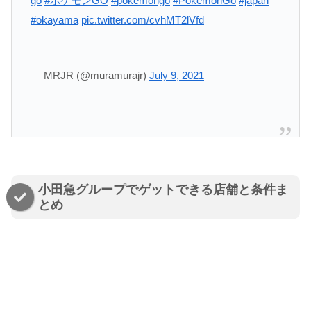
go
#ポケモンGO
#pokemongo
#PokemonGo
#japan
#okayama
pic.twitter.com/cvhMT2lVfd
— MRJR (@muramurajr)
July 9, 2021
小田急グループでゲットできる店舗と条件ま
とめ