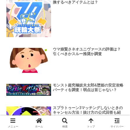
換するべきアイテムとは？
ウマ娘賢さネオユニヴァースの評価は？
引くべきかスルー推奨か調査
モンスト超究極妓夫太郎&堕姫の安定攻略
パーティを調査！弱点は首じゃない？
スプラトゥーン3マッチングしないときの
キャンセル方法！抜け方の公式回答も紹
介
メニュー
ホーム
検索
トップ
サイドバー