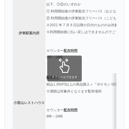
以下、①②のいずれか
① 利用開始後の伊東観光フリーパス（おとな）の提示
② 利用開始後の伊東観光フリーパス（こども×２枚）
※2021 年 7 月 9 日以降の日付のもののみ対象と
※利用開始後に払い戻しはできませんのでご了承く
伊東駅案内所
カウンター
配布時間
9時～18時
配布条件
スクロールできます
税込1,300円以上の商品購入＋『ポケモン GO』の提
※酒類は対象外となります
配布場所
小室山レストハウス
カウンター
配布時間
9時～16時