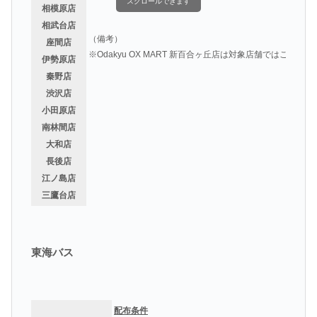
スクロールできます
相模原店
相武台店
（備考）
座間店
※Odakyu OX MART 新百合ヶ丘店は対象店舗ではござい
伊勢原店
秦野店
渋沢店
小田原店
南林間店
大和店
長後店
江ノ島店
三鷹台店
東海バス
配布条件