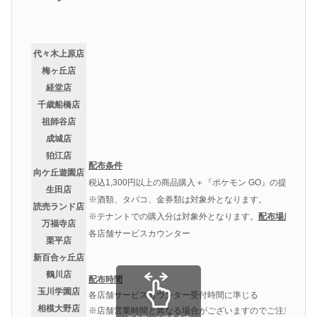
代々木上原店
梅ヶ丘店
経堂店
千歳船橋店
祖師谷店
成城店
狛江店
配布条件
向ケ丘遊園店
税込1,300円以上の商品購入＋『ポケモン GO』の提示
生田店
※酒類、タバコ、金券類は対象外となります。
読売ランド店
※テナントでの購入分は対象外となります。
配布場所
万福寺店
各店舗サービスカウンター
栗平店
新百合ヶ丘店
鶴川店
配布時間
玉川学園店
各店舗サービスカウンター受付時間に準じる
相模大野店
※店舗営業時間と異なる場合がございますのでご注意くだ