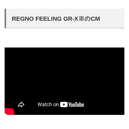
REGNO FEELING GR-XⅢのCM