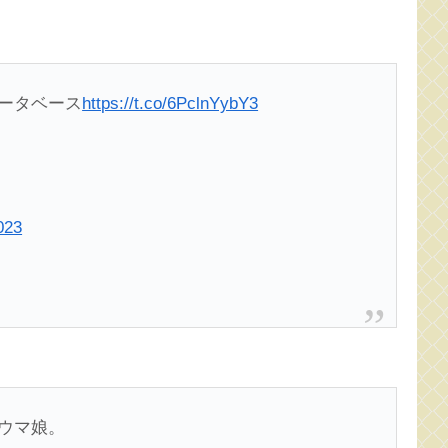
データベース
https://t.co/6PclnYybY3
023
ウマ娘。