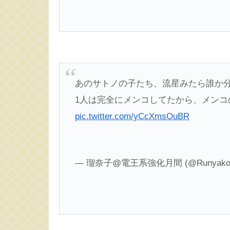
あのサトノの子たち、流星みたら誰か
1人は完全にメンコしてたから、メンコ
pic.twitter.com/yCcXmsOuBR
— 瑠奈子@電王系強化月間 (@Runyakon