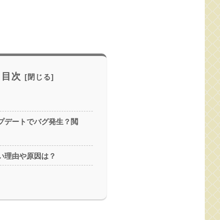
目次
プデートでバグ発生？閲
い理由や原因は？